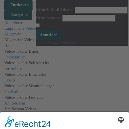
Anmelden
Entdecken
Deine E-Mail Adresse
Kategorien
Dein Passwort
Alle Videos
Merken
Empfohlene Videos
Allgemein
Anmelden
Allgemeine Videos
Passwort vergessen?
Bands
Videos lokaler Bands
Solokünstler
Videos lokaler Solokünstler
Ensembles
Videos lokaler Ensembles
Events
Videos lokaler Veranstaltungen
Festivals
Videos lokaler Festivals
Jam Sessions
Jam Session Videos
Tutorials
Video-Tutorials
Events