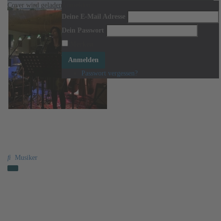
Cover wird geladen ...
Anmelden
Cover verschieben um es neu zu positionieren.
Deine E-Mail Adresse
Dein Passwort
Merken
Anmelden
Passwort vergessen?
Jana Christiansen
Musiker
Aktivitäten
Information
Freunde
Veranstaltungen
Gruppen