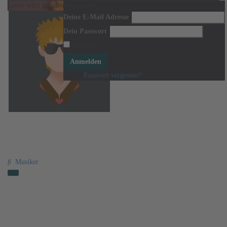
Cover wird geladen ...
Anmelden
Cover verschieben um es neu zu positionieren.
Deine E-Mail Adresse
Dein Passwort
Merken
Anmelden
Passwort vergessen?
Robin Raksch
Musiker
Aktivitäten
Information
Freunde
Veranstaltungen
Gruppen