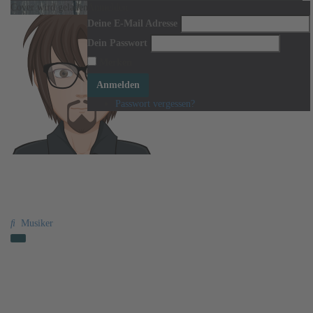
Cover wird geladen ...
Anmelden
Cover verschieben um es neu zu positionieren.
Deine E-Mail Adresse
Dein Passwort
Merken
Anmelden
Passwort vergessen?
Sascha Langer
Musiker
Aktivitäten
Information
Freunde
Veranstaltungen
Gruppen