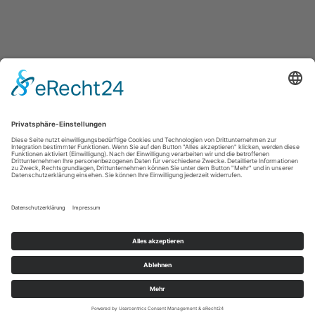
Seiten
Alben
Audio
Videos
Follower
Umfragen
Artikel
Kalender
RSS Feeds
Aufgaben
Diskussionen
Du versuchst eine geschützte Veranstaltung anzusehen.
You may need to log in and be a friend of this user before you can see it.
Musiker im Harz
Impressum
|
Datenschutz
|
AGB
|
Cookie-Einstellungen