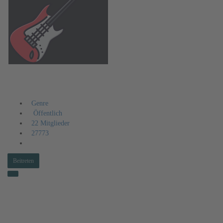
Rock
Genre
Öffentlich
22 Mitglieder
27773
Beitreten
Aktivitäten
Information
Mitglieder
Veranstaltungen
Alben