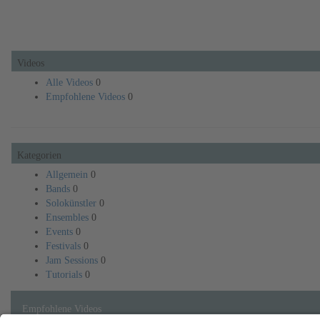
Videos
Audio
Mehr
Videos
Alle Videos
0
Empfohlene Videos
0
Kategorien
Allgemein
0
Bands
0
Solokünstler
0
Ensembles
0
Events
0
Festivals
0
Jam Sessions
0
Tutorials
0
Empfohlene Videos