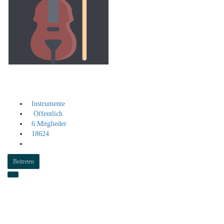
E-Bass und Kontrabass
Instrumente
Öffentlich
6 Mitglieder
18624
Beitreten
Aktivitäten
Information
Mitglieder
Veranstaltungen
Alben