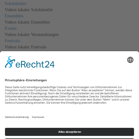
Solokünstler
Videos lokaler Solokünstler
Ensembles
Videos lokaler Ensembles
Events
Videos lokaler Veranstaltungen
Festivals
Videos lokaler Festivals
Jam Sessions
Jam Session Videos
Tutorials
Video-Tutorials
← Zurück zur Gruppe
Videos
Es sind keine Videos vorhanden
Musiker im Harz
Impressum
|
Datenschutz
|
AGB
|
Cookie-Einstellungen