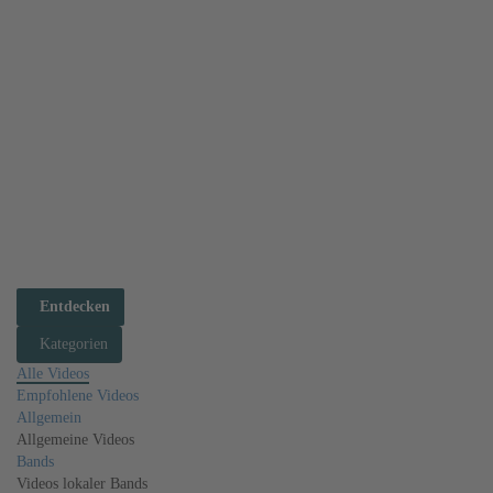
Aktivitäten
Information
Mitglieder
Alben
Videos
Audio
Veranstaltungen
Diskussionen
Feeds
Dateien
Ankündigungen
Umfragen
Aufgaben
Entdecken
Kategorien
Alle Videos
Empfohlene Videos
Allgemein
Allgemeine Videos
Bands
Videos lokaler Bands