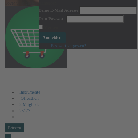
Cover wird geladen ...
Anmelden
Cover verschieben um es neu zu positionieren.
Deine E-Mail Adresse
Dein Passwort
Merken
Anmelden
Passwort vergessen?
Ich suche Instrumente
Instrumente
Öffentlich
2 Mitglieder
26177
Beitreten