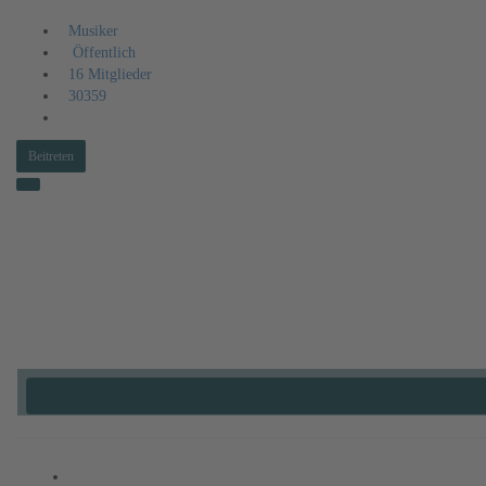
Musiker
Öffentlich
16 Mitglieder
30359
Beitreten
Aktivitäten
Information
Mitglieder
Alben
Videos
Audio
Veranstaltungen
Mehr