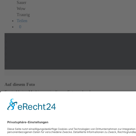
Sauer
Wow
Traurig
Teilen
0
0
0
0
0
0
0
Auf diesem Foto
Es sind keine Markierung in diesem Foto vorhanden