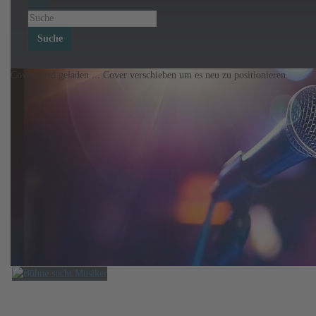
Suche
Cover wird geladen ...
Cover verschieben um es neu zu positionieren.
Bühne sucht Musiker