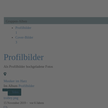
Audio
Veranstaltungen
Mehr
Gruppen-Alben
Profilbilder
1
Cover-Bilder
3
Profilbilder
Als Profilbilder hochgeladene Fotos
Musiker im Harz
Im Album
Profilbilder
Teilen
trolley.png
15 November 2019
·
vor 6 Jahren