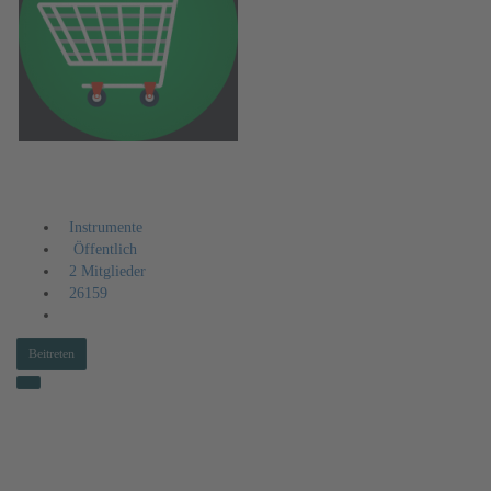
Ich suche Instrumente
Instrumente
Öffentlich
2 Mitglieder
26159
Beitreten
Aktivitäten
Information
Mitglieder
Alben
Videos